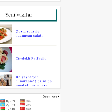
Yeni yazılar:
Qozlu sous ilə
badımcan salatı
Çiyələkli Raffaello
Nə geyəcəyini
bilmirsən? 5 prinsipə
əməl etməklə baza
qarderobunu yarat
Kiçik mənzilinizi
maksimum