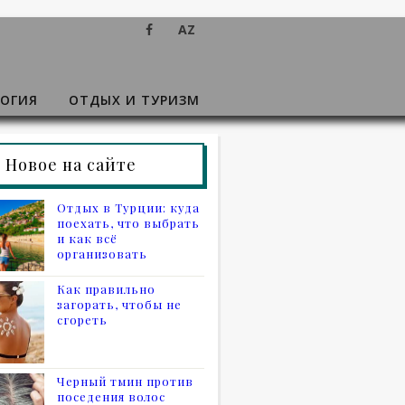
AZ
ОГИЯ
ОТДЫХ И ТУРИЗМ
Новое на сайте
Отдых в Турции: куда
поехать, что выбрать
и как всё
организовать
Как правильно
загорать, чтобы не
сгореть
Черный тмин против
поседения волос