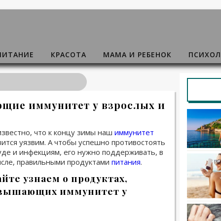
ПИТАНИЕ
КРАСОТА
МАМА И РЕБЕНОК
ПСИХОЛ
щие иммунитет у взрослых и
известно, что к концу зимы наш
иммунитет
вится уязвим. А чтобы успешно противостоять
уде и инфекциям, его нужно поддерживать, в
исле, правильными продуктами
питания
.
йте узнаем о продуктах,
вышающих иммунитет у