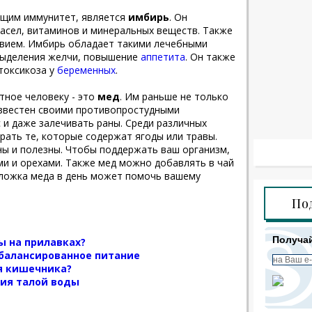
щим иммунитет, является
имбирь
. Он
сел, витаминов и минеральных веществ. Также
вием. Имбирь обладает такими лечебными
выделения желчи, повышение
аппетита
. Он также
токсикоза у
беременных
.
тное человеку - это
мед
. Им раньше не только
 известен своими противопростудными
 и даже залечивать раны. Среди различных
рать те, которые содержат ягоды или травы.
ны и полезны. Чтобы поддержать ваш организм,
ми и орехами. Также мед можно добавлять в чай
а ложка меда в день может помочь вашему
По
Получай
ы на прилавках?
сбалансированное питание
я кишечника?
ния талой воды