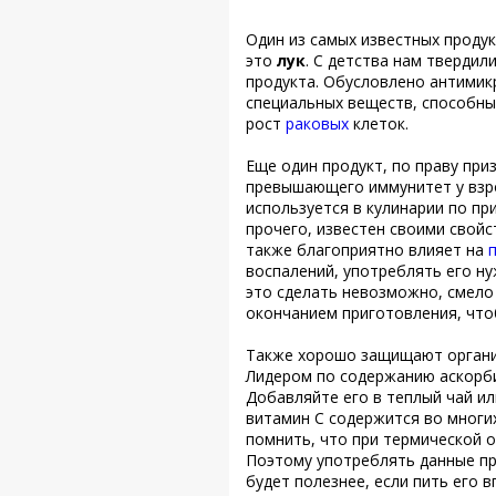
Один из самых известных проду
это
лук
. С детства нам твердил
продукта. Обусловлено антимик
специальных веществ, способны
рост
раковых
клеток.
Еще один продукт, по праву при
превышающего иммунитет у взро
используется в кулинарии по пр
прочего, известен своими свойс
также благоприятно влияет на
воспалений, употреблять его ну
это сделать невозможно, смело
окончанием приготовления, что
Также хорошо защищают органи
Лидером по содержанию аскорб
Добавляйте его в теплый чай и
витамин С содержится во многих
помнить, что при термической 
Поэтому употреблять данные пр
будет полезнее, если пить его в