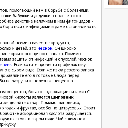
ктов, помогающий нам в борьбе с болезнями,
и наши бабушки и дедушки о пользе этого
робное действие наличием в нем фитонцидов -
х бороться с инфекциями и даже останавливать
знанный всеми в качестве продукта,
слых и детей, это
чеснок
. Он широко
ичине приятного пряного запаха. Помимо
твами защиты от инфекций и опухолей. Чеснок
печень
. Если хотите провести профилактику
жно в сыром виде. Если же из-за резкого запаха
 добавляйте его в готовые блюда перед
бы не разрушить полезные вещества.
зм вещества, богато содержащие витамин С.
иновой кислоты является
шиповник
.
ли же делайте отвар. Помимо шиповника,
 ягодах и фруктах, особенно цитрусовых. Стоит
обработке аскорбиновая кислота разрушается.
одукты стоит в сыром виде. Чай с лимоном
прикуску.