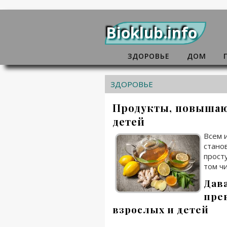
Bioklub.info
ЗДОРОВЬЕ
ДОМ
ЗДОРОВЬЕ
Продукты, повышаю
детей
Всем 
стано
прост
том ч
Дава
пре
взрослых и детей