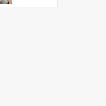
Как легко
просыпаться рано
зимой?
Причины выпадения
волос. Как вновь
отрастить волосы?
Как собрать базовый
гардероб. С чего
начать?
Как перестать
волноваться и жить
спокойно? 10
привычек, которые
принесут покой в
вашу жизнь